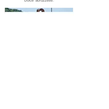
Dolce" abruzzese.
Legno e Hobbystica
Porta bicchieri a coppe, integralmente di
ulivo lavorato a mano, con verniciatura
compatibile con alimenti